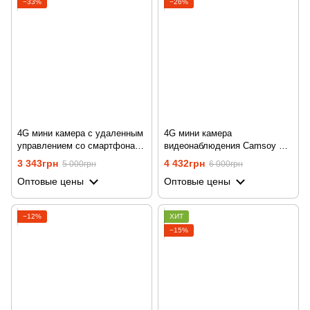
−33%
−26%
4G мини камера с удаленным
4G мини камера
управлением со смартфона
видеонаблюдения Camsoy S-
Camsoy T9-G3, датчик
70g, с 2-мя линзами
3 343грн
4 432грн
5 000грн
6 000грн
движения + ночная
(широкоугольная + зум) и
Оптовые цены
Оптовые цены
подсветка, 3 Мп, 1080P.
датчиком движения, 1080P
−12%
ХИТ
−15%