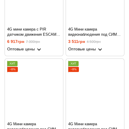
4G мини камера с PIR
4G Мини камера
датчиком движения ESCAM
видеонаблюдения под СИМ
G20, с большим
карту Camsoy T9-G2, 2 Мп,
6 917грн
3 511грн
7 300грн
4 500грн
аккумулятором 6200 мАч,
датчик движения, запись,
Оптовые цены
Оптовые цены
FullHD 1080P
Android / iOS
ХИТ
ХИТ
−8%
−8%
4G Мини камера
4G Мини камера