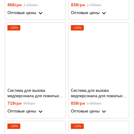
экстренного вызова
людей Digital Lion PAB02-2,
868грн
838грн
1 200грн
1 999грн
персонала Digital Lion WDB09,
беспроводная до 150 м, на 2
Оптовые цены
Оптовые цены
до 100 м
кнопки SOS
−20%
−16%
Система для вызова
Система для вызова
медперсонала для пожилых
медперсонала для пожилых
людей Digital Lion PAB01,
людей Digital Lion PAB01-2,
719грн
838грн
900грн
1 000грн
беспроводная до 100 м, на 1
беспроводная до 100 м, на 2
Оптовые цены
Оптовые цены
кнопку SOS
кнопки SOS
−18%
−13%