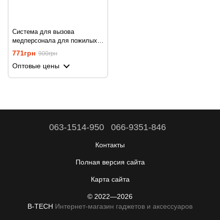
Система для вызова
медперсонала для пожилых
людей Digital Lion PAB03,
771грн
900грн
беспроводная с браслетом на
Оптовые цены
руку, до 300м, белая
063-1514-950
066-9351-846
Контакты
Полная версия сайта
Карта сайта
© 2022—2026
B-TECH
Интернет-магазин гаджетов и аксессуаров