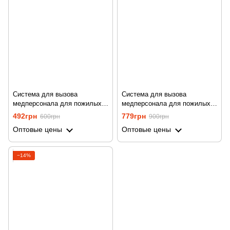
Система для вызова
Система для вызова
медперсонала для пожилых
медперсонала для пожилых
людей Digital Lion PAB04,
людей Digital Lion PAB03,
492грн
779грн
600грн
900грн
беспроводная до 150 м
беспроводная с браслетом на
Оптовые цены
Оптовые цены
руку, до 300м, черная
−14%