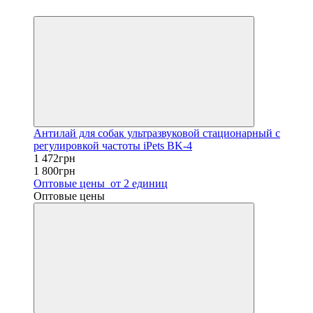
−18%
Антилай для собак ультразвуковой стационарный с
регулировкой частоты iPets BK-4
1 472грн
1 800грн
Оптовые цены
от 2 единиц
Оптовые цены