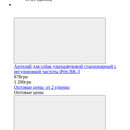
Хит
−27%
Антилай для собак ультразвуковой стационарный с
регулировкой частоты iPets BK-3
878грн
1 200грн
Оптовые цены
от 2 единиц
Оптовые цены