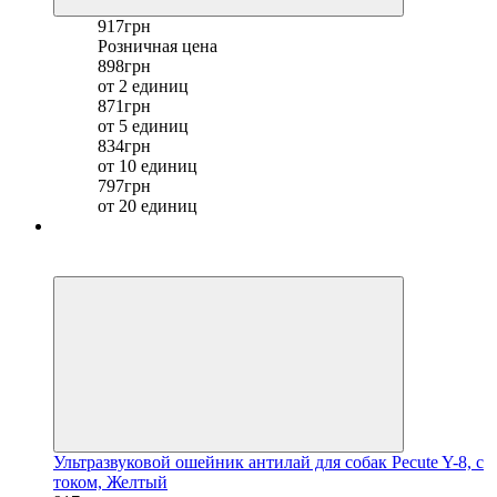
917грн
Розничная цена
898грн
от 2 единиц
871грн
от 5 единиц
834грн
от 10 единиц
797грн
от 20 единиц
Хит
−24%
Ультразвуковой ошейник антилай для собак Pecute Y-8, с
током, Желтый