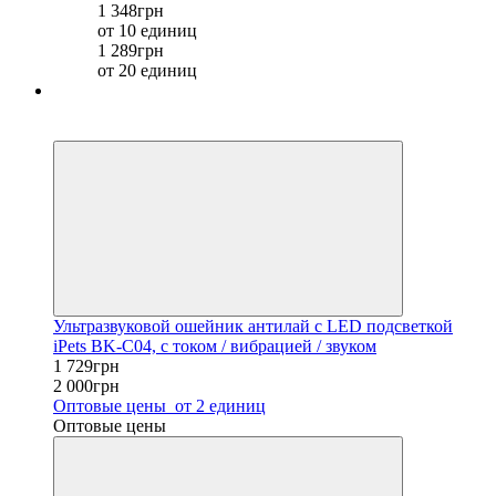
1 348грн
от 10 единиц
1 289грн
от 20 единиц
Хит
−14%
Ультразвуковой ошейник антилай с LED подсветкой
iPets BK-C04, с током / вибрацией / звуком
1 729грн
2 000грн
Оптовые цены
от 2 единиц
Оптовые цены