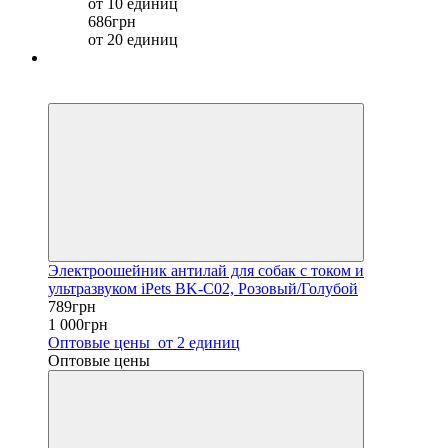
от 10 единиц
686грн
от 20 единиц
Хит
−21%
Электроошейник антилай для собак с током и
ультразвуком iPets BK-C02, Розовый/Голубой
789грн
1 000грн
Оптовые цены
от 2 единиц
Оптовые цены