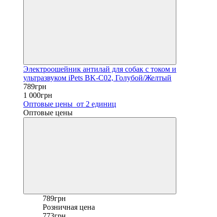
Электроошейник антилай для собак с током и
ультразвуком iPets BK-C02, Голубой/Желтый
789грн
1 000грн
Оптовые цены
от 2 единиц
Оптовые цены
789грн
Розничная цена
773грн