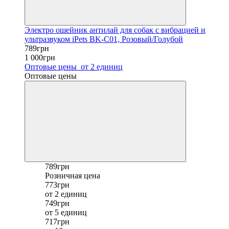
Электро ошейник антилай для собак с вибрацией и
ультразвуком iPets BK-C01, Розовый/Голубой
789грн
1 000грн
Оптовые цены
от 2 единиц
Оптовые цены
789грн
Розничная цена
773грн
от 2 единиц
749грн
от 5 единиц
717грн