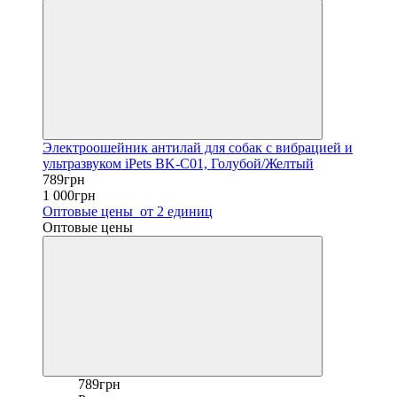
Электроошейник антилай для собак с вибрацией и
ультразвуком iPets BK-C01, Голубой/Желтый
789грн
1 000грн
Оптовые цены
от 2 единиц
Оптовые цены
789грн