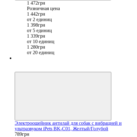
1 472грн
Розничная цена
1 442грн
от 2 единиц
1 398грн
от 5 единиц
1 339грн
от 10 единиц
1 280грн
от 20 единиц
Хит
−21%
Электроошейник антилай для собак с вибрацией и
ультразвуком iPets BK-C01, Желтый/Голубой
789грн