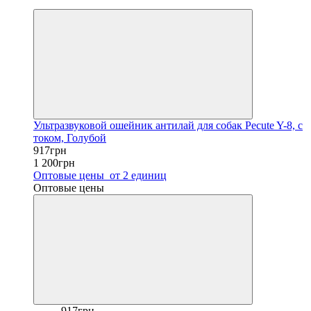
−24%
Ультразвуковой ошейник антилай для собак Pecute Y-8, с
током, Голубой
917грн
1 200грн
Оптовые цены
от 2 единиц
Оптовые цены
917грн