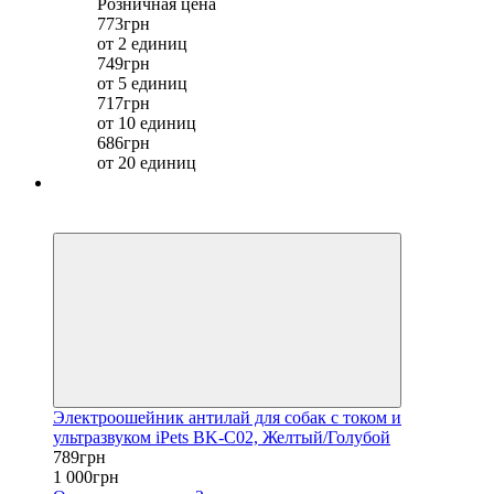
Розничная цена
773грн
от 2 единиц
749грн
от 5 единиц
717грн
от 10 единиц
686грн
от 20 единиц
Хит
−21%
Электроошейник антилай для собак с током и
ультразвуком iPets BK-C02, Желтый/Голубой
789грн
1 000грн