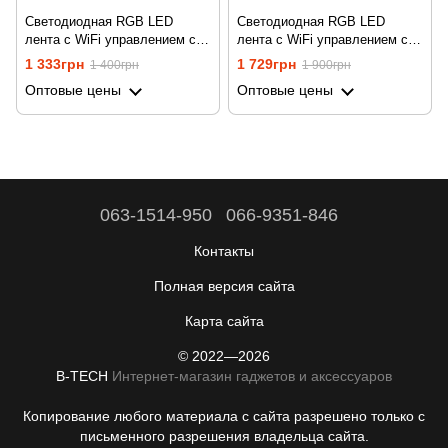
Светодиодная RGB LED
Светодиодная RGB LED
лента с WiFi управлением со
лента с WiFi управлением со
смартфона Digital Lion LED
смартфона Digital Lion LED
1 333грн
1 729грн
1 400грн
1 900грн
Strip-01w, 5м, поддержка
Strip-01w, 10м, поддержка
Оптовые цены
Оптовые цены
Tuya, Android/iOS
Tuya, Android/iOS
063-1514-950
066-9351-846
Контакты
Полная версия сайта
Карта сайта
© 2022—2026
B-TECH
Интернет-магазин гаджетов и аксессуаров
Копирование любого материала с сайта разрешено только с
письменного разрешения владельца сайта.