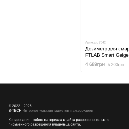
Артикул: 7342
Дозиметр для сма
FTLAB Smart Geiger
для измерения об
4 689грн
5 200грн
радиационного фо
© 2022—2026
B-TECH
Интернет-магазин гаджетов и аксессуаров
Копирование любого материала с сайта разрешено только с
письменного разрешения владельца сайта.