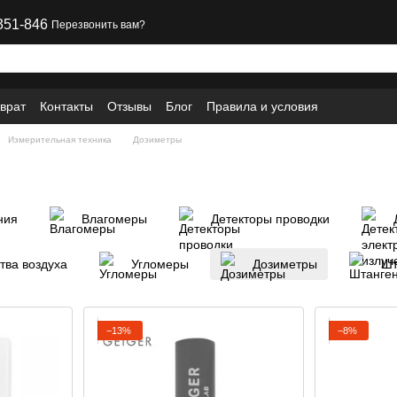
351-846
Перезвонить вам?
врат
Контакты
Отзывы
Блог
Правила и условия
Измерительная техника
Дозиметры
ния
Влагомеры
Детекторы проводки
тва воздуха
Угломеры
Дозиметры
Шт
−13%
−8%