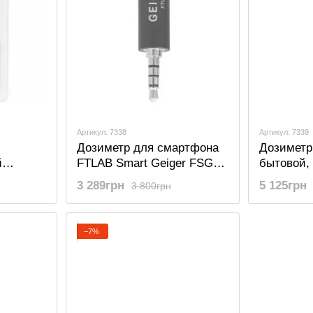
Артикул: 7338
Артикул: 7339
Дозиметр для смартфона
Дозиметр
й
FTLAB Smart Geiger FSG-
бытовой, 
тер-
001, для измерения
прибор д
3 289грн
5 125грн
3 800грн
 GB188,
радиации предметов (не
радиации 
измеряет общий фон)
−7%