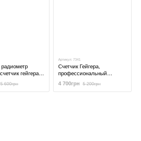
Артикул: 7341
 радиометр
Счетчик Гейгера,
счетчик гейгера -
профессиональный
ля измерения
радиационный тестер-
4 700грн
5 600грн
5 200грн
Kailishen BR-9B
дозиметр Kailishen GB188,
Черный