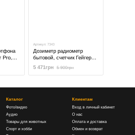
Артикул: 7343
ртфона
Дозиметр радиометр
 Pro,
бытовой, счетчик Гейгера -
щего
прибор для измерения
5 471грн
5 900грн
на
радиации R&D
INSTRUMENTS KB 4011
Каталог
Клиентам
Фото/видео
Вход в личный кабинет
Аудио
О нас
Товары для животных
Оплата и доставка
Спорт и хобби
Обмен и возврат