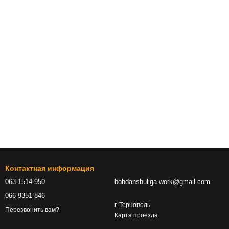
Контактная информация
063-1514-950
bohdanshuliga.work@gmail.com
066-9351-846
г. Тернополь
Перезвонить вам?
Карта проезда