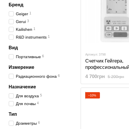
Бренд
1
Geiger
3
Gerui
1
Kailishen
1
R&D instruments
Вид
Артикул: 3798
6
Портативные
Счетчик Гейгера,
профессиональны
Измерение
радиационный тес
6
4 700грн
Радиационного фона
5 200грн
дозиметр Kailishen
Серый
Назначение
5
−10%
Для воздуха
4
Для почвы
Тип
6
Дозиметры