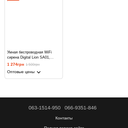
Умная беспроводная WiFi
сирена Digital Lion SA01,
система безопасности с
1 274грн
1 500грн
поддержкой Tuya
Оптовые цены
063-1514-950
066-9351-846
Контакты
Полная версия сайта