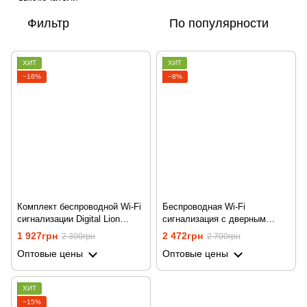
Фильтр
По популярности
ХИТ
ХИТ
−16%
−8%
Комплект беспроводной Wi-Fi
Беспроводная Wi-Fi
сигнализации Digital Lion
сигнализация с дверным
SAS01 с сиреной, поддержка
звонком Digital Lion SAS02, с
1 927грн
2 472грн
2 300грн
2 700грн
Tuya
сиреной, поддержка Tuya
Оптовые цены
Оптовые цены
ХИТ
−15%