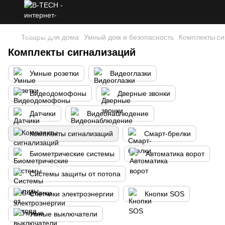
Товары для дома
Умный дом и безопасность
Комплекты си
Комплекты сигнализаций
Умные розетки
Видеоглазки
Видеодомофоны
Дверные звонки
Датчики
Видеонаблюдение
Комплекты сигнализаций
Смарт-брелки
Биометрические системы
Автоматика ворот
Системы защиты от потопа
Счётчики электроэнергии
Кнопки SOS
Умные выключатели