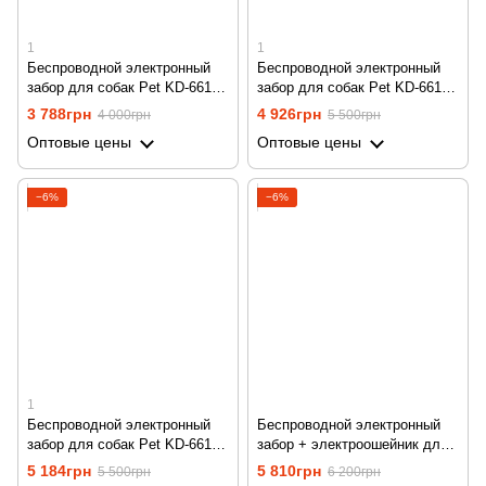
1
1
Беспроводной электронный
Беспроводной электронный
забор для собак Pet KD-661 с
забор для собак Pet KD-661 с
1-м ошейником, белый
2-мя ошейниками, белый
3 788грн
4 926грн
4 000грн
5 500грн
Оптовые цены
Оптовые цены
−6%
−6%
1
Беспроводной электронный
Беспроводной электронный
забор для собак Pet KD-661 с
забор + электроошейник для
3-мя ошейниками, белый
дрессировки 2в1 Petguider
5 184грн
5 810грн
5 500грн
6 200грн
883-2 для собак, с 2-мя