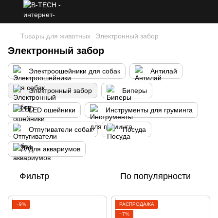
Товары для животных
Электронный забор
Электронный забор
Электроошейники для собак
Антилай
Электронный забор
Биперы
LED ошейники
Инструменты для груминга
Отпугиватели собак
Посуда
Для аквариумов
Фильтр
По популярности
−9%
РАСПРОДАЖА
−7%