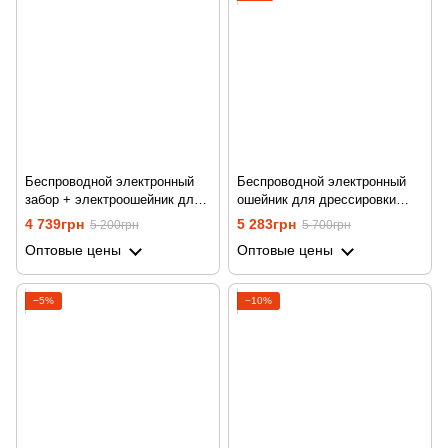
Беспроводной электронный
Беспроводной электронный
забор + электроошейник для
ошейник для дрессировки
дрессировки 2в1 Petguider
собак с электронным забором
4 739грн
5 283грн
5 200грн
5 700грн
883-1 для собак
Petainer WDF-886
Оптовые цены
Оптовые цены
−5%
−10%