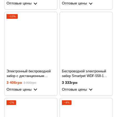
Оптовые цены
Оптовые цены
ошейниками
−13%
Электронный беспроводной
Беспроводной электронный
забор с дистанционным
забор Smartpet WDF-558-1
управлением Petguider 882-1,
для собак, на 1 ошейник
3 406грн
3 333грн
3 900грн
до 300 м
Оптовые цены
Оптовые цены
−2%
−4%