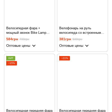
Велосипедная фара +
Велофонарь на руль
мощный звонок Bike Lamp
велосипеда со встроенным
580-2T6 | аккумуляторный
аккумулятором Bike Lamp
584грн
381грн
700грн
500грн
велосипед с креплением на
2285-2XPE
Оптовые цены
Оптовые цены
руль
ХИТ
−21%
−15%
Велосипедная передняя фара
Велосипедная передняя фара