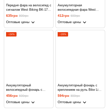
Передня фара на велосипед с
Аккумуляторная
сигналом West Biking BK-1718
велосипедная фара West
| вело фонарь с креплением
Biking HYD-018 | вело фонарь
635грн
412грн
800грн
600грн
на руль
с креплением на руль
Оптовые цены
Оптовые цены
−24%
−26%
Аккумуляторный
Аккумуляторный фонарь с
велосипедный фонарь с
креплением на руль Bike Light
повербанком Bike Light BK-03
BX1-T6 | Велофара с
456грн
594грн
600грн
800грн
| велофара с креплением на
функцией Powerbank
Оптовые цены
Оптовые цены
руль