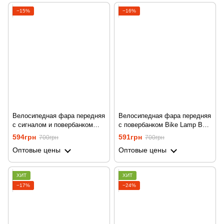
−15%
−16%
Велосипедная фара передняя
Велосипедная фара передняя
с сигналом и повербанком
с повербанком Bike Lamp BC-
Yajia LY22 | вело фонарь с
25 Pro| вело фонарь с
594грн
591грн
700грн
700грн
креплением на руль
креплением на руль
Оптовые цены
Оптовые цены
ХИТ
ХИТ
−17%
−24%