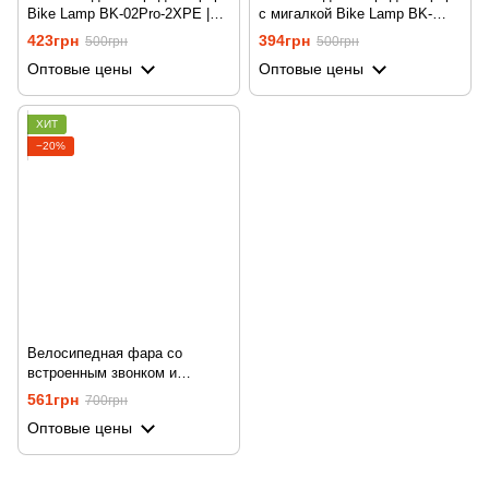
Bike Lamp BK-02Pro-2XPE |
с мигалкой Bike Lamp BK-
аккумуляторный велофонарь
01Pro-XPE | аккумуляторный
423грн
394грн
500грн
500грн
на руль
велофонарь на руль
Оптовые цены
Оптовые цены
ХИТ
−20%
Велосипедная фара со
встроенным звонком и
спидометром Bike Lamp 580-
561грн
700грн
2T6-A аккумуляторный
Оптовые цены
велосипед на руль