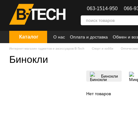
Перейти к основному контенту
063-1514-950
066-9
Каталог
О нас
Оплата и доставка
Обмен и воз
Интернет-магазин гаджетов и аксессуаров B-Tech
Спорт и хобби
Оптически
Бинокли
Бинокли
Нет товаров