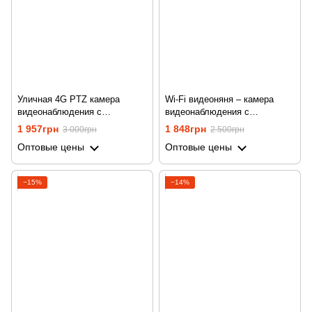
Уличная 4G PTZ камера
Wi-Fi видеоняня – камера
видеонаблюдения с
видеонаблюдения с
поворотным объективом
поворотной PTZ конструкцией
1 957грн
1 848грн
3 000грн
2 500грн
Digital Lion OC-01,
Digital Lion W-31, с
Оптовые цены
Оптовые цены
беспроводная, под сим карту,
видеозвонком на смартфон
2 МП, 1080P
−15%
−14%