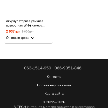
Аккумуляторная уличная
поворотная Wi-Fi камера
видеонаблюдения Camsoy F-7
2 937грн
3 600грн
с датчиком движения и
Оптовые цены
ночным видением,
автономная, PTZ, 2K,
автономная до 180 дней
063-1514-950
066-9351-846
Контакты
Полная версия сайта
Карта сайта
© 2022—2026
B-TECH
Интернет-магазин гаджетов и аксессуаров