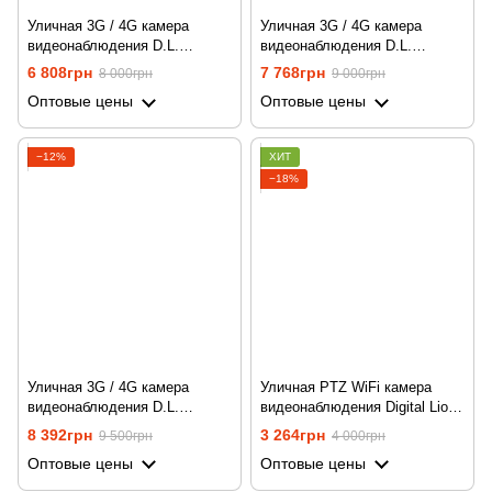
Уличная 3G / 4G камера
Уличная 3G / 4G камера
видеонаблюдения D.L.
видеонаблюдения D.L.
NC47G-EU (2 Мп / 5x),
NC49G-EU (5 Мп / 5x),
6 808грн
7 768грн
8 000грн
9 000грн
поворотная PTZ, FullHD 1080P
поворотная PTZ, FullHD 1080P
Оптовые цены
Оптовые цены
−12%
ХИТ
−18%
Уличная 3G / 4G камера
Уличная PTZ WiFi камера
видеонаблюдения D.L.
видеонаблюдения Digital Lion
NC49G-EU (5 Мп / 10x),
OPC01, 3 МП, поворотная, с
8 392грн
3 264грн
9 500грн
4 000грн
поворотная PTZ, FullHD 1080P
поддержкой Tuya
Оптовые цены
Оптовые цены