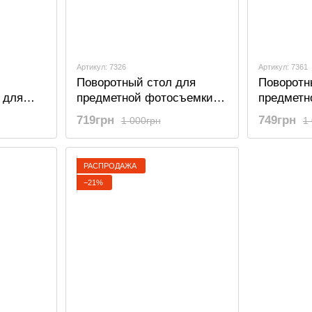
Артикул: 7326
Артикул: 7361
Поворотный стол для
Поворотн
 для
предметной фотосъемки и
предметн
 3D с
демонстрации предметов с
демонстр
719грн
749грн
1 000грн
1
ry C250,
3-мя скоростями OEM TT-
3-мя ско
рный
13, диаметром 13 см,
13, диаме
чёрный
чёрный с
РАСПРОДАЖА
накладко
−21%