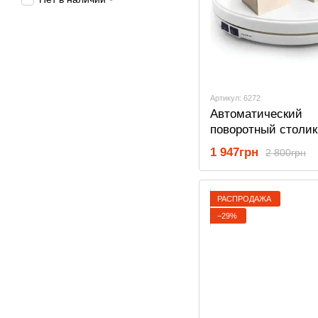
Артикул: 6272
Автоматический
поворотный столик
предметной съёмки
1 947грн
2 800грн
подсветкой Heonyir
диаметр 25 см, бе
РАСПРОДАЖА
−29%