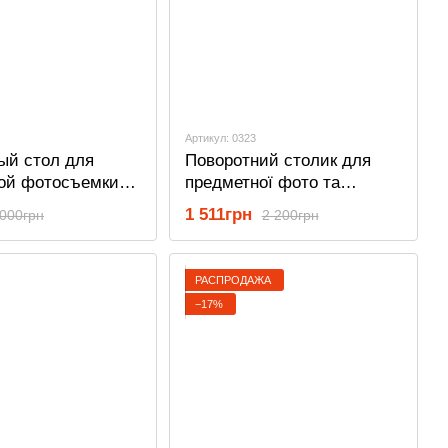
Артикул: 0323
ый стол для
Поворотний столик для
ой фотосъемки и
предметної фото та
ации предметов с
відеозйомки Andoer TT-19,
1 511грн
 000грн
2 200грн
ростями OEM TT-
19 см, білий, з
тром 13 см,
дзеркальною накладкою
зеркальной
РАСПРОДАЖА
й
−17%