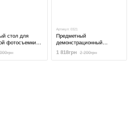
Артикул: 0321
ый стол для
Предметный
ой фотосъемки и
демонстрационный
ации предметов с
поворотный столик 19 см
1 818грн
 000грн
2 200грн
ростями OEM TT-
для фото и видеосъемки
тром 13 см,
OEM TT-19, Черный
 зеркальной
й