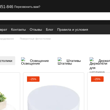
351-846
Перезвонить вам?
врат
Контакты
Отзывы
Блог
Правила и условия
орудование
Поворотные фотостолики
столики
Освещение
Штативы
Держат
−25%
−25%