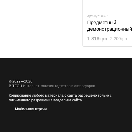
Артикул: 0322
Предметный
демонстрационны
поворотный столик
1 818грн
2 200грн
для фото- и видео
OEM TT-19, Белый
© 2022—2026
B-TECH
Интернет-магазин гаджетов и аксессуаров
Копирование любого материала с сайта разрешено только с
письменного разрешения владельца сайта.
Мобильная версия