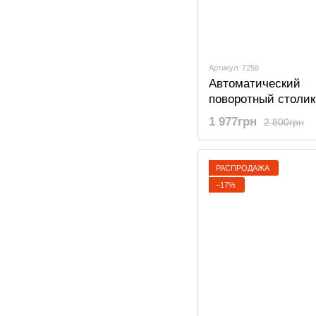
Артикул: 7258
Автоматический
поворотный столик
предметной съёмки
1 977грн
2 800грн
подсветкой Heonyir
диаметр 25 см, Че
РАСПРОДАЖА
−17%