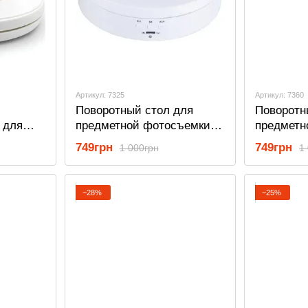
Артикул: 7325
Артикул: 7360
Поворотный стол для
Поворотн
 для
предметной фотосъемки и
предметн
 3D с
демонстрации предметов с
демонстр
749грн
749грн
1 000грн
1
ry C250,
3-мя скоростями OEM TT-
3-мя ско
лый
13, диаметром 13 см,
13, диаме
белый
белый с 
−28%
−25%
накладко