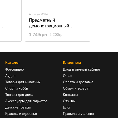
Артикул: 0324
Предметный
й
демонстрационный
 19 см
поворотный столик 19 см
1 749грн
2 200грн
съемки
для фото- и видеосъемки
OEM TT-19, Черный с
зеркальной накладкой
Каталог
Клиентам
Фото/видео
Вход в личный кабинет
Аудио
О нас
Товары для животных
Оплата и доставка
Спорт и хобби
Обмен и возврат
Товары для дома
Контакты
Аксессуары для гаджетов
Отзывы
Детские товары
Блог
Красота и здоровье
Правила и условия