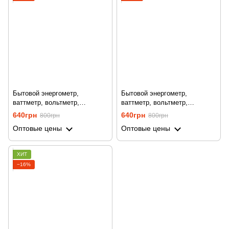
Бытовой энергометр,
Бытовой энергометр,
ваттметр, вольтметр,
ваттметр, вольтметр,
амперметр Gerui KP-PMB09L,
амперметр Gerui KP-PMB09L,
640грн
640грн
800грн
800грн
с подсветкой дисплея, Белый
с подсветкой дисплея, Синий
Оптовые цены
Оптовые цены
ХИТ
−16%