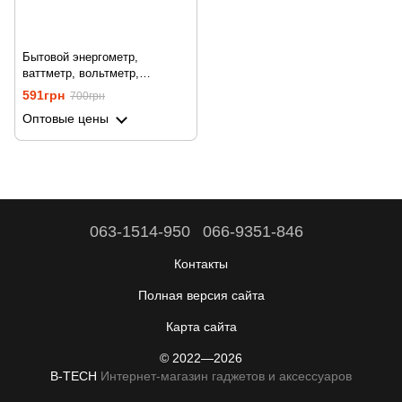
Бытовой энергометр,
ваттметр, вольтметр,
амперметр Gerui KP-PMB09,
591грн
700грн
без подсветки дисплея, Синий
Оптовые цены
063-1514-950
066-9351-846
Контакты
Полная версия сайта
Карта сайта
© 2022—2026
B-TECH
Интернет-магазин гаджетов и аксессуаров