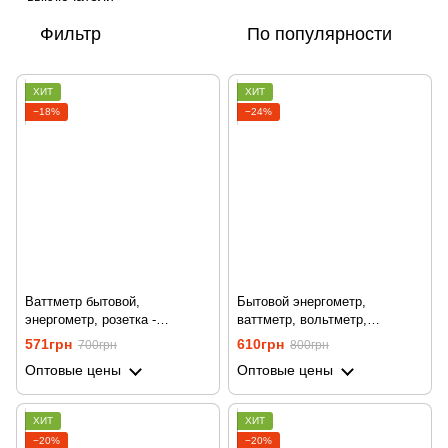
Фильтр
По популярности
ХИТ
ХИТ
−18%
−24%
Ваттметр бытовой,
Бытовой энергометр,
энергометр, розетка -
ваттметр, вольтметр,
измеритель потребления
амперметр Gerui KP-PMB09,
571грн
610грн
700грн
800грн
электроэнергии Gerui BE009
без подсветки дисплея,
Оптовые цены
Оптовые цены
Белый
ХИТ
ХИТ
−20%
−20%