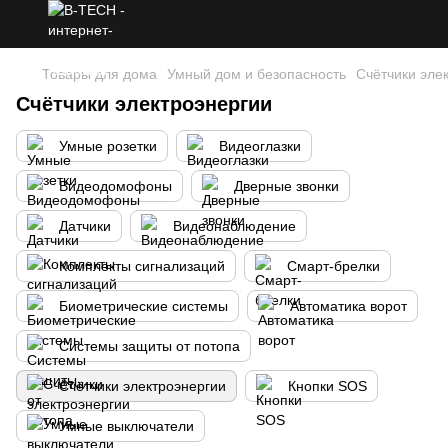
Товары для дома
Умный дом и безопасность
Счётчики эле
Счётчики электроэнергии
Умные розетки
Видеоглазки
Видеодомофоны
Дверные звонки
Датчики
Видеонаблюдение
Комплекты сигнализаций
Смарт-брелки
Биометрические системы
Автоматика ворот
Системы защиты от потопа
Счётчики электроэнергии
Кнопки SOS
Умные выключатели