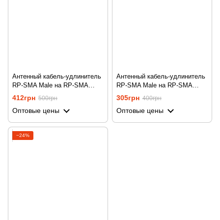
Антенный кабель-удлинитель
Антенный кабель-удлинитель
RP-SMA Male на RP-SMA
RP-SMA Male на RP-SMA
Female длиной 20 метров
Female длиной 9 метров
412грн
305грн
500грн
400грн
Unitoptek RP-SMA-20
Unitoptek RP-SMA-9
Оптовые цены
Оптовые цены
−24%