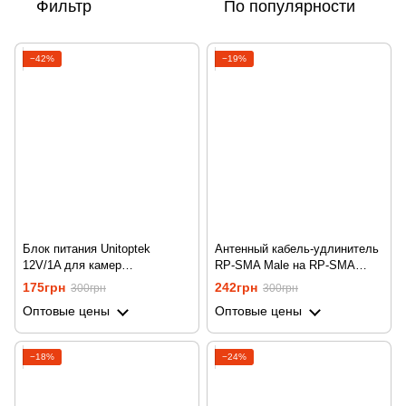
Фильтр
По популярности
−42%
−19%
Блок питания Unitoptek
Антенный кабель-удлинитель
12V/1A для камер
RP-SMA Male на RP-SMA
видеонаблюдения
Female длиной 3 метра
175грн
242грн
300грн
300грн
Unitoptek RP-SMA-3
Оптовые цены
Оптовые цены
−18%
−24%