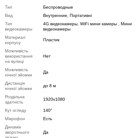
Тип
Беспроводные
Вид
Внутренние, Портативні
Тип
4G видеокамеры, WiFi мини камеры , Мини
видеокамеры
видеокамеры
Материал
Пластик
корпусу
Можливість
використання
Нет
на вулиці
Можливість
Да
нічної зйомки
Дистанція
до 8 м
нічної зйомки
Роздільна
1920x1080
здатність
Кут огляду
140°
Мікрофон
Есть
Динамік
зворотнього
Да
звʼязку