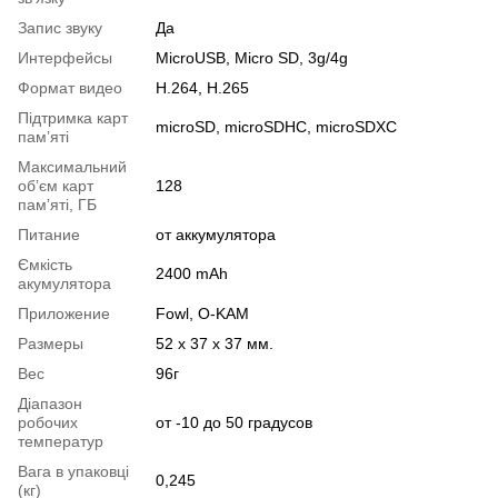
Запис звуку
Да
Интерфейсы
MicroUSB, Micro SD, 3g/4g
Формат видео
H.264, H.265
Підтримка карт
microSD, microSDHC, microSDXC
памʼяті
Максимальний
обʼєм карт
128
памʼяті, ГБ
Питание
от аккумулятора
Ємкість
2400 mAh
акумулятора
Приложение
Fowl, O-KAM
Размеры
52 х 37 х 37 мм.
Вес
96г
Діапазон
робочих
от -10 до 50 градусов
температур
Вага в упаковці
0,245
(кг)