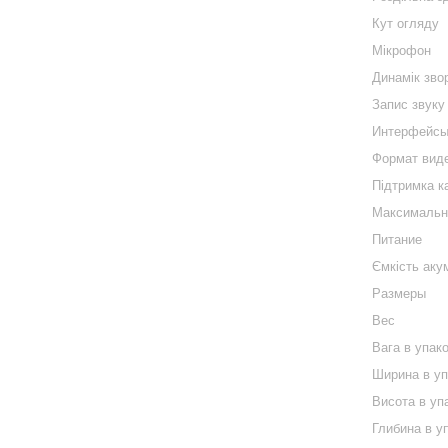
Кут огляду
Мікрофон
Динамік зво
Запис звуку
Интерфейс
Формат вид
Підтримка ка
Максимальни
Питание
Ємкість аку
Размеры
Вес
Вага в упако
Ширина в уп
Висота в упа
Глибина в уп