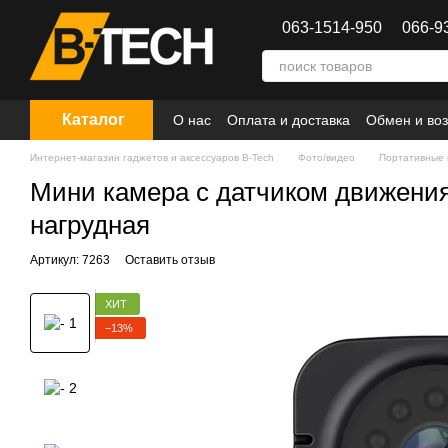
Перейти к основному контенту
063-1514-950
066-9
Каталог
О нас
Оплата и доставка
Обмен и воз
Интернет-магазин гаджетов и аксессуаров B-Tech
Фото/видео
Портативные
Мини камера с датчиком движения
нагрудная
Артикул: 7263
Оставить отзыв
ХИТ
−13%