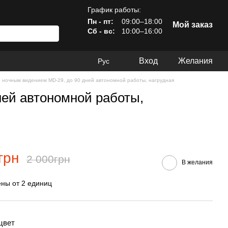
График работы:
Пн - пт:
09:00–18:00
Мой заказ
Сб - вс:
10:00–16:00
Вход
Желания
Рус
и ночным видением MD-29, до 90 дней автономной работы, нагрудная
ней автономной работы,
грн
2 000грн
В желания
ны от 2 единиц
цвет