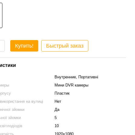
Купить!
Быстрый заказ
истики
Внутренние, Портативні
амеры
Мини DVR камеры
орпусу
Пластик
використання на вулиці
Нет
нічної зйомки
Да
ічної зйомки
5
 світлодіодів
10
датність
1920x1080