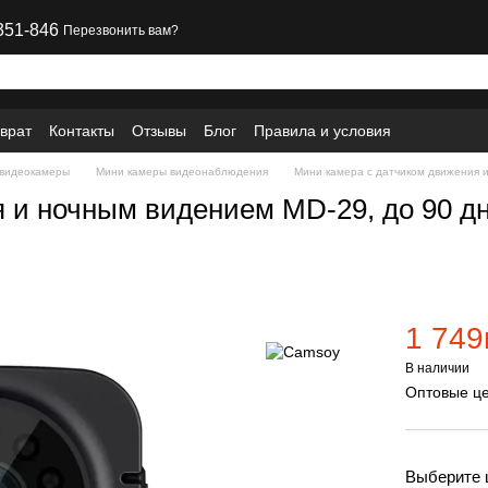
351-846
Перезвонить вам?
врат
Контакты
Отзывы
Блог
Правила и условия
 видеокамеры
Мини камеры видеонаблюдения
Мини камера с датчиком движения 
 и ночным видением MD-29, до 90 д
1 749
В наличии
Оптовые це
Выберите 