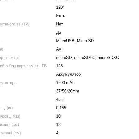
120°
Есть
ротнього звʼязку
Нет
Да
ы
MicroUSB, Micro SD
ео
AVI
рт памʼяті
microSD, microSDHC, microSDXC
й обʼєм карт памʼяті, ГБ
128
Аккумулятор
мулятора
1200 mAh
37*56*26mm
45 г
вці (кг)
0,155
аковці (см)
10
ковці (см)
13
аковці (см)
4