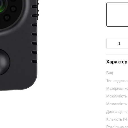
Характер
Вид
Тип видеок
Материал к
Можливість 
Можливість 
Дистанція н
Кількість ІЧ
Роздільна з