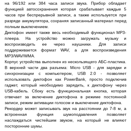
на 96/192 или 384 часа записи звука. Прибор обладает
функцией автосохранения которая срабатывает каждые 5
часов при беспрерывной записи, а также используется при
разряде аккумулятора, сохраняя записанный материал перед
полным выключением.
Диктофон имеет также весь необходимый функционал MP3-
плеера. На устройство можно загружать музыку и
воспроизводить ее через наушники. Для записи
поддерживается формат WAV, а для воспроизведения
MP3/WAV/WMA.
Корпус устройства выполнен из нескользящего АБС-пластика.
В верхней части два разъема: Micro USB - для зарядки и
синхронизации с компьютером, USB 2.0 - позволяет
использовать диктофон как PowerBank, просто подключив
гаджет, который необходимо зарядить, к диктофону через
USB-кабель. Сбоку есть функциональная кнопка, которая
отвечает за включение диктофона в режиме постоянной
записи, режим активации голосом и выключение диктофона.
Рекордер может записывать звук на расстоянии до 7-8 м, а
встроенная функция шумоподавления позволяет
наслаждаться чистейшим звуком, на который не влияют
посторонние шумы.