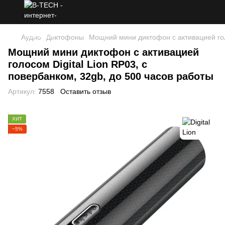
Аудио
Диктофоны
Мощний мини диктофон с активацией голо
Мощний мини диктофон с активацией
голосом Digital Lion RP03, с
повербанком, 32gb, до 500 часов работы
Артикул:
7558
Оставить отзыв
ХИТ
−5%