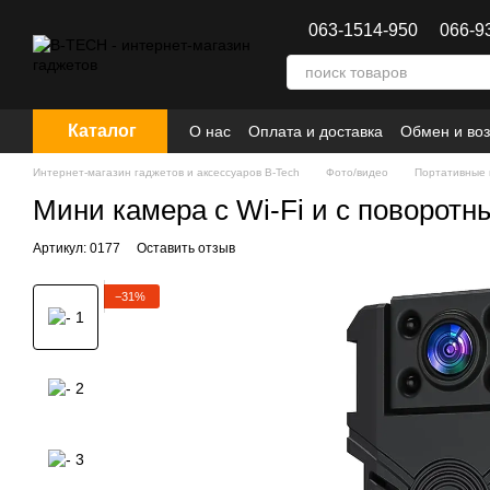
Перейти к основному контенту
063-1514-950
066-9
Каталог
О нас
Оплата и доставка
Обмен и воз
Интернет-магазин гаджетов и аксессуаров B-Tech
Фото/видео
Портативные
Мини камера с Wi-Fi и с поворот
Артикул: 0177
Оставить отзыв
−31%