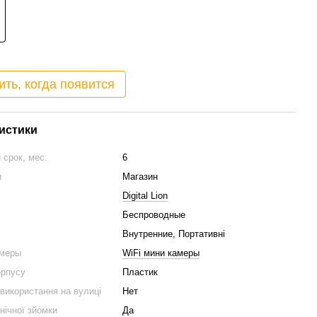
ть, когда появится
истики
 срок, мес.
6
и
Магазин
Digital Lion
Беспроводные
Внутренние, Портативні
амеры
WiFi мини камеры
орпусу
Пластик
використання на вулиці
Нет
нічної зйомки
Да