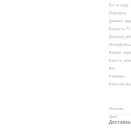
Кут огляду
Мікрофон
Динамік зво
Кількість ІЧ
Діапазон ро
Интерфейс
Формат вид
Ємкість аку
Вес
Размеры
Комплектаці
Питание
Цвет
Доставка