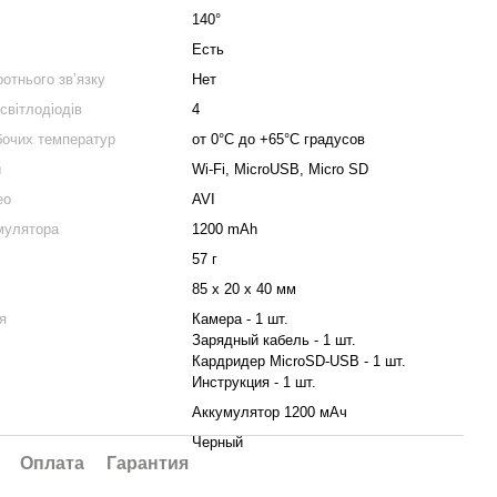
140°
Есть
ротнього звʼязку
Нет
 світлодіодів
4
бочих температур
от 0°C до +65°C градусов
ы
Wi-Fi, MicroUSB, Micro SD
ео
AVI
мулятора
1200 mAh
57 г
85 х 20 х 40 мм
я
Камера - 1 шт.
Зарядный кабель - 1 шт.
Кардридер MicroSD-USB - 1 шт.
Инструкция - 1 шт.
Аккумулятор 1200 мАч
Черный
Оплата
Гарантия