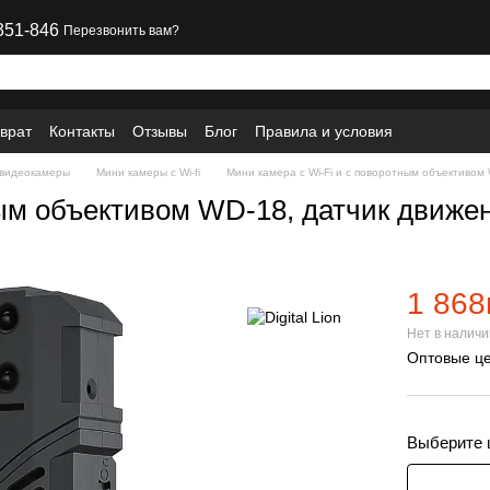
351-846
Перезвонить вам?
врат
Контакты
Отзывы
Блог
Правила и условия
 видеокамеры
Мини камеры с Wi-fi
Мини камера с Wi-Fi и с поворотным объективом 
ным объективом WD-18, датчик движен
1 868
Нет в налич
Оптовые це
Выберите 