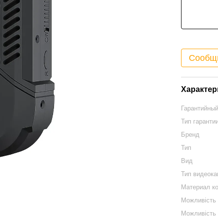
Сообщи
Характер
Гарантийный
Тип гаранти
Бренд
Тип
Вид
Тип видеок
Материал к
Можливість 
Можливість 