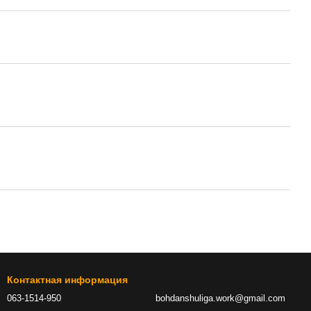
Контактная информация
063-1514-950
bohdanshuliga.work@gmail.com