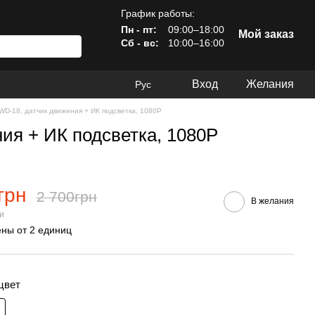
График работы:
Пн - пт:
09:00–18:00
Мой заказ
Сб - вс:
10:00–16:00
Вход
Желания
Рус
WD-18, датчик движения + ИК подсветка, 1080P
ия + ИК подсветка, 1080P
грн
2 700грн
В желания
ии
ны от 2 единиц
цвет