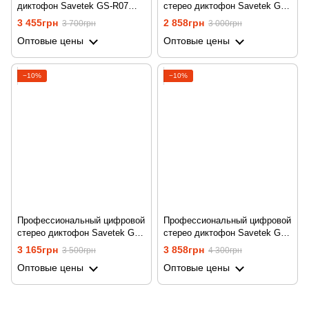
диктофон Savetek GS-R07
стерео диктофон Savetek GS-
для записи голоса, 32 Гб
R06, с MP3 плеєром +
3 455грн
2 858грн
3 700грн
3 000грн
памяти, стерео, SD до 64 Гб
поддержка SD карт, 8 Гб
Оптовые цены
Оптовые цены
−10%
−10%
Профессиональный цифровой
Профессиональный цифровой
стерео диктофон Savetek GS-
стерео диктофон Savetek GS-
R06, с MP3 плеєром +
R06, с MP3 плеєром +
3 165грн
3 858грн
3 500грн
4 300грн
поддержка SD карт, 16 Гб
поддержка SD карт, 32 Гб
Оптовые цены
Оптовые цены