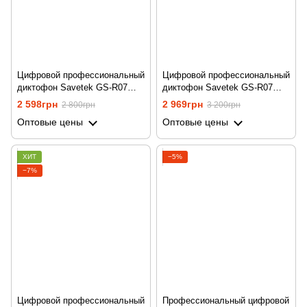
Цифровой профессиональный
Цифровой профессиональный
диктофон Savetek GS-R07
диктофон Savetek GS-R07
для записи голоса, 8 Гб
для записи голоса, 16 Гб
2 598грн
2 969грн
2 800грн
3 200грн
памяти, стерео, SD до 64 Гб
памяти, стерео, SD до 64 Гб
Оптовые цены
Оптовые цены
ХИТ
−5%
−7%
Цифровой профессиональный
Профессиональный цифровой