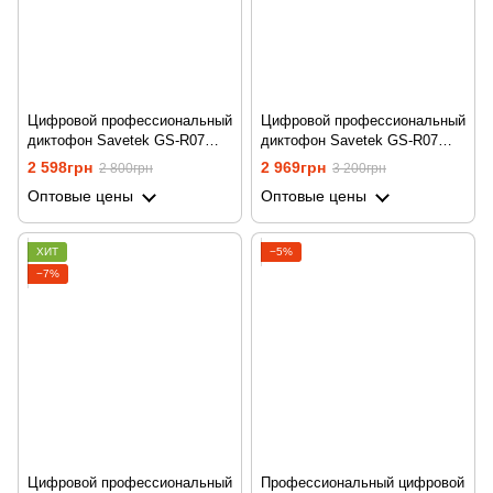
Цифровой профессиональный
Цифровой профессиональный
диктофон Savetek GS-R07
диктофон Savetek GS-R07
для записи голоса, 8 Гб
для записи голоса, 16 Гб
2 598грн
2 969грн
2 800грн
3 200грн
памяти, стерео, SD до 64 Гб
памяти, стерео, SD до 64 Гб
Оптовые цены
Оптовые цены
ХИТ
−5%
−7%
Цифровой профессиональный
Профессиональный цифровой