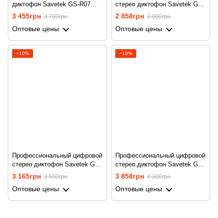
диктофон Savetek GS-R07
стерео диктофон Savetek GS-
для записи голоса, 32 Гб
R06, с MP3 плеєром +
3 455грн
2 858грн
3 700грн
3 000грн
памяти, стерео, SD до 64 Гб
поддержка SD карт, 8 Гб
Оптовые цены
Оптовые цены
−10%
−10%
Профессиональный цифровой
Профессиональный цифровой
стерео диктофон Savetek GS-
стерео диктофон Savetek GS-
R06, с MP3 плеєром +
R06, с MP3 плеєром +
3 165грн
3 858грн
3 500грн
4 300грн
поддержка SD карт, 16 Гб
поддержка SD карт, 32 Гб
Оптовые цены
Оптовые цены