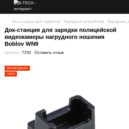
Аксессуары для гаджетов
Зарядные устройства
Зарядные д
Док-станция для зарядки полицейской
видеокамеры нагрудного ношения
Boblov WN9
Артикул:
7292
Оставить отзыв
РАСПРОДАЖА
−65%