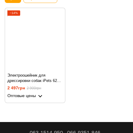
−14%
Электроошейник для
дрессировки собак iPets 620-
1, аккумуляторный,
2 497грн
2 900грн
влагозащищенный
Оптовые цены
063-1514-950
066-9351-846