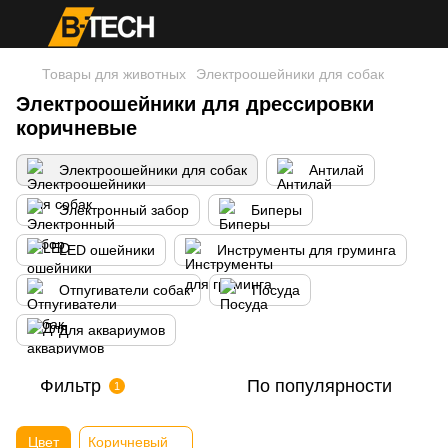
Товары для животных
Электроошейники для собак
Электроошейники для дрессировки
коричневые
Электроошейники для собак
Антилай
Электронный забор
Биперы
LED ошейники
Инструменты для груминга
Отпугиватели собак
Посуда
Для аквариумов
Фильтр
По популярности
1
Цвет
Коричневый