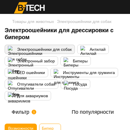
Товары для животных
Электроошейники для собак
Электроошейники для дрессировки с
бипером
Электроошейники для собак
Антилай
Электронный забор
Биперы
LED ошейники
Инструменты для груминга
Отпугиватели собак
Посуда
Для аквариумов
Фильтр
По популярности
1
Возможности
Бипер