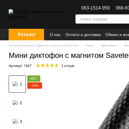
Перейти к основному контенту
063-1514-950
066-9
Каталог
О нас
Оплата и доставка
Обмен и воз
Интернет-магазин гаджетов и аксессуаров B-Tech
Аудио
Диктофоны
Мин
Мини диктофон с магнитом Savetek
Артикул: 7467
1 отзыв
ХИТ
−13%