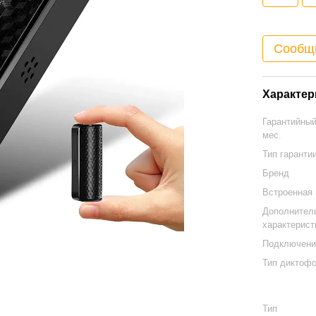
Сообщи
Характер
Гарантийный
мес.
Тип гаранти
Бренд
Встроенная
Дополнител
характерист
Подключени
Тип диктоф
Тип