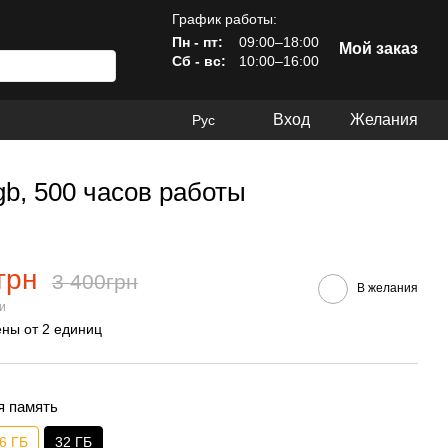
График работы:
Пн - пт:
09:00–18:00
Мой заказ
Сб - вс:
10:00–16:00
Вход
Желания
Рус
gb, 500 часов работы
грн
3 400грн
В желания
ии
ны от 2 единиц
я память
6 ГБ
32 ГБ