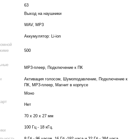
63
Выход на наушники
WAV, MP3
Аккумулятор: Li-ion
номной
ежиме
500
ьные
MP3-плеер, Подключение к ПК
и
Активация голосом, Шумоподавление, Подключение к
ПК, MP3-плеер, Магнит в корпусе
ь
Моно
карт
Нет
70 х 20 х 27 мм
100 Гц - 18 кГц.
ики
льность
8 Гб - 96 часов, 16 Гб -192 часа и 32 Гб - 384 часа