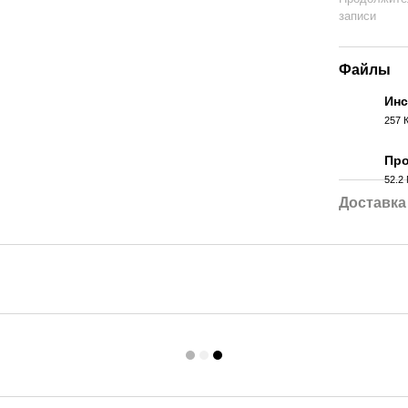
записи
Файлы
Инс
257 
PDF
Про
52.2
RAR
Доставка