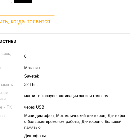
ть, когда появится
истики
 срок,
6
и
Магазин
Savetek
 память
32 ГБ
ьные
магнит в корпусе, активация записи голосом
ики
е к ПК
через USB
она
Мини диктофон, Металлический диктофон, Диктофон
с большим временем работы, Диктофон с большой
памятью
Диктофоны