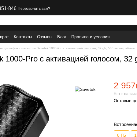
351-846
Перезвонить вам?
врат
Контакты
Отзывы
Блог
Правила и условия
и диктофон с магнитом Savetek 1000-Pro с активацией голосом, 32 gb, 500 часов работы
 1000-Pro с активацией голосом, 32 
2 957
Нет в налич
Оптовые це
Встроенна
8 ГБ
1