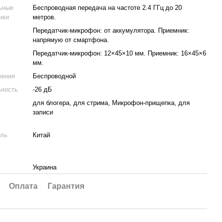
ьные
Беспроводная передача на частоте 2.4 ГГц до 20
ики
метров.
Передатчик-микрофон: от аккумулятора. Приемник:
напрямую от смартфона.
Передатчик-микрофон: 12×45×10 мм. Приемник: 16×45×6
мм.
чения
Беспроводной
ьность
-26 дБ
для блогера, для стрима, Микрофон-прищепка, для
записи
ель
Китай
Украина
Оплата
Гарантия