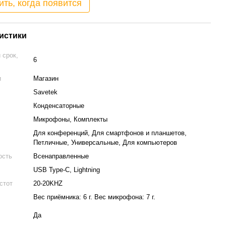
ть, когда появится
истики
 срок,
6
и
Магазин
Savetek
Конденсаторные
Микрофоны, Комплекты
Для конференций, Для смартфонов и планшетов,
Петличные, Универсальные, Для компьютеров
ость
Всенаправленные
USB Type-C, Lightning
стот
20-20KHZ
Вес приёмника: 6 г. Вес микрофона: 7 г.
Да