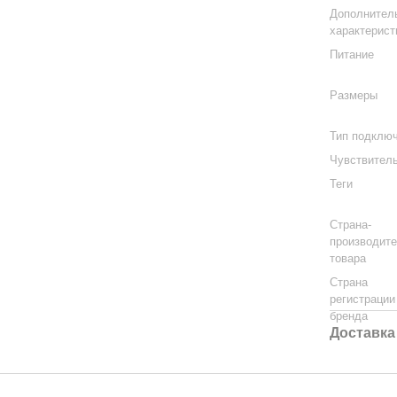
Дополнител
характерист
Питание
Размеры
Тип подклю
Чувствител
Теги
Страна-
производит
товара
Страна
регистрации
бренда
Доставка