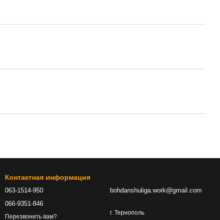
Контактная информация
063-1514-950
bohdanshuliga.work@gmail.com
066-9351-846
г. Тернополь
Перезвонить вам?