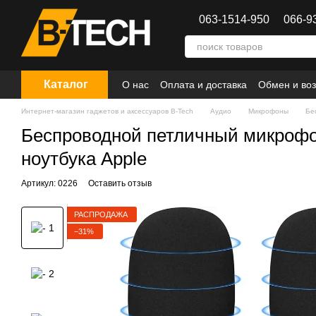
Перейти к основному контенту
063-1514-950
066-9
Каталог
О нас
Оплата и доставка
Обмен и воз
Интернет-магазин гаджетов и аксессуаров B-Tech
Аудио
Микрофоны
Бе
Беспроводной петличный микрофон 
ноутбука Apple
Артикул: 0226
Оставить отзыв
РАСПРОДАЖА
−31%