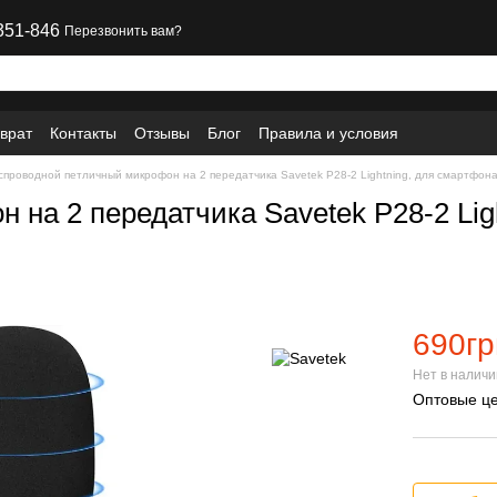
351-846
Перезвонить вам?
врат
Контакты
Отзывы
Блог
Правила и условия
спроводной петличный микрофон на 2 передатчика Savetek P28-2 Lightning, для смартфона
на 2 передатчика Savetek P28-2 Lig
690гр
Нет в налич
Оптовые це