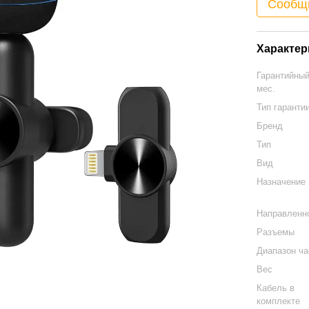
Сообщи
Характер
Гарантийный
мес.
Тип гаранти
Бренд
Тип
Вид
Назначение
Направленн
Разъемы
Диапазон ча
Вес
Кабель в
комплекте