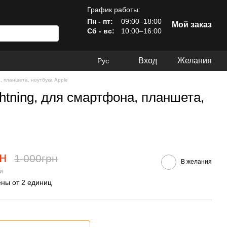
График работы:
Пн - пт:
09:00–18:00
Мой заказ
Сб - вс:
10:00–16:00
Вход
Желания
Рус
, планшета, ноутбука Apple
htning, для смартфона, планшета,
н
1 000грн
В желания
ии
ны от 2 единиц