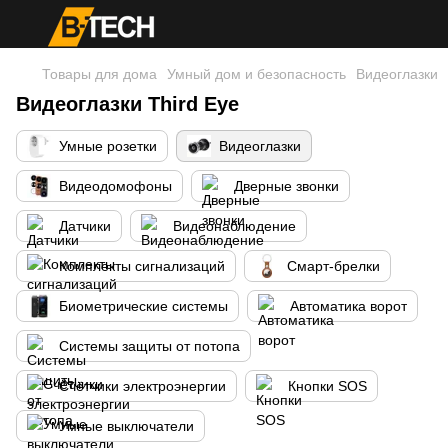
Товары для дома
Умный дом и безопасность
Видеоглазки
Видеоглазки Third Eye
Умные розетки
Видеоглазки
Видеодомофоны
Дверные звонки
Датчики
Видеонаблюдение
Комплекты сигнализаций
Смарт-брелки
Биометрические системы
Автоматика ворот
Системы защиты от потопа
Счётчики электроэнергии
Кнопки SOS
Умные выключатели