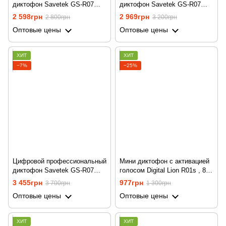
диктофон Savetek GS-R07
диктофон Savetek GS-R07
для записи голоса, 8 Гб
для записи голоса, 16 Гб
2 598грн
2 969грн
2 800грн
3 200грн
памяти, стерео, SD до 64 Гб
памяти, стерео, SD до 64 Гб
Оптовые цены
Оптовые цены
ХИТ
ХИТ
−7%
−25%
Цифровой профессиональный
Мини диктофон с активацией
диктофон Savetek GS-R07
голосом Digital Lion R01s , 8
для записи голоса, 32 Гб
Гб, VOX, 12 часов записи
3 455грн
977грн
3 700грн
1 300грн
памяти, стерео, SD до 64 Гб
Оптовые цены
Оптовые цены
ХИТ
ХИТ