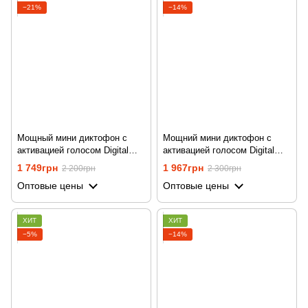
−21%
−14%
Мощный мини диктофон с
Мощний мини диктофон с
активацией голосом Digital
активацией голосом Digital
Lion RP03, с повербанком,
Lion RP03, с повербанком,
1 749грн
1 967грн
2 200грн
2 300грн
8gb, до 500 часов работы
16gb, до 500 часов работы
Оптовые цены
Оптовые цены
ХИТ
ХИТ
−5%
−14%