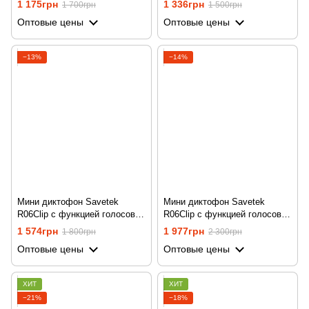
1 175грн
1 336грн
1 700грн
1 500грн
часов записи
Оптовые цены
Оптовые цены
−13%
−14%
Мини диктофон Savetek
Мини диктофон Savetek
R06Clip с функцией голосовой
R06Clip с функцией голосовой
активации, 16 Гб, VOX, 10
активации, 32 Гб, VOX, 10
1 574грн
1 977грн
1 800грн
2 300грн
часов записи
часов записи
Оптовые цены
Оптовые цены
ХИТ
ХИТ
−21%
−18%