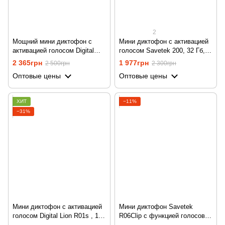
2
Мощний мини диктофон с
Мини диктофон с активацией
активацией голосом Digital
голосом Savetek 200, 32 Гб,
Lion RP03, с повербанком,
VOX, 12 часов записи
2 365грн
1 977грн
2 500грн
2 300грн
32gb, до 500 часов работы
Оптовые цены
Оптовые цены
ХИТ
−11%
−31%
Мини диктофон с активацией
Мини диктофон Savetek
голосом Digital Lion R01s , 16
R06Clip с функцией голосовой
Гб, VOX, 12 часов записи
активации, 8 Гб, VOX, 10