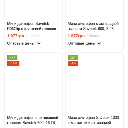
Мини диктофон Savetek
Мини диктофон с активацией
R06Clip с функцией голосовой
голосом Savetek 600, 8 Гб, 50
активации, 32 Гб, VOX, 10
часов записи
1 977грн
1 977грн
2 300грн
2 500грн
часов записи
Оптовые цены
Оптовые цены
ХИТ
ХИТ
−18%
−9%
Мини диктофон с активацией
Мини диктофон Savetek 1000
голосом Savetek 600, 16 Гб,
с магнитом и активацией
50 часов записи
голосом, 16 Gb, 600 часов