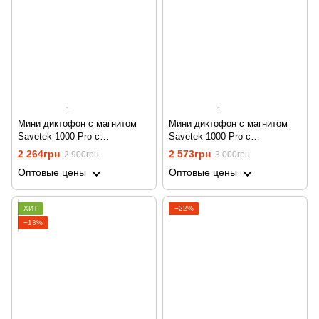
1
1
Мини диктофон с магнитом
Мини диктофон с магнитом
Savetek 1000-Pro с
Savetek 1000-Pro с
активацией голосом, 8 gb, 500
активацией голосом, 16 gb,
2 264грн
2 573грн
2 900грн
3 000грн
часов работы
500 часов работы
Оптовые цены
Оптовые цены
ХИТ
−22%
−13%