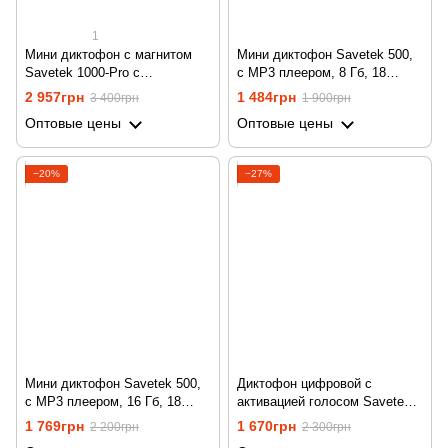
1
Мини диктофон с магнитом
Мини диктофон Savetek 500,
Savetek 1000-Pro с
c MP3 плеером, 8 Гб, 18
активацией голосом, 32 gb,
часов записи
2 957грн
1 484грн
3 400грн
1 900грн
500 часов работы
Оптовые цены
Оптовые цены
−20%
−27%
Мини диктофон Savetek 500,
Диктофон цифровой с
c MP3 плеером, 16 Гб, 18
активацией голосом Savetek
часов записи
GS-R63, 8 Гб памяти
1 769грн
1 670грн
2 200грн
2 300грн