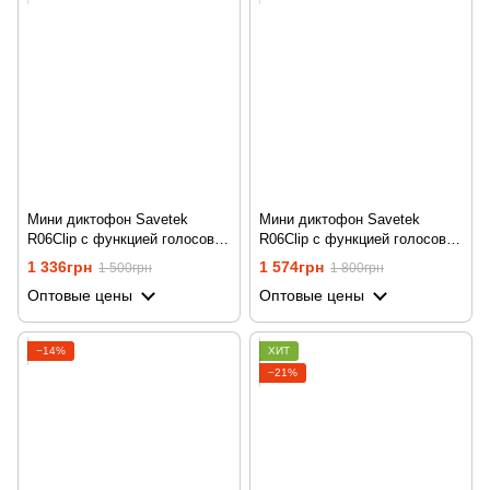
Мини диктофон Savetek
Мини диктофон Savetek
R06Clip с функцией голосовой
R06Clip с функцией голосовой
активации, 8 Гб, VOX, 10
активации, 16 Гб, VOX, 10
1 336грн
1 574грн
1 500грн
1 800грн
часов записи
часов записи
Оптовые цены
Оптовые цены
−14%
ХИТ
−21%