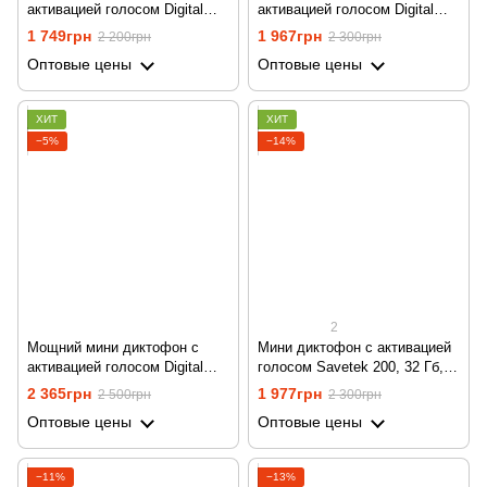
активацией голосом Digital
активацией голосом Digital
Lion RP03, с повербанком,
Lion RP03, с повербанком,
1 749грн
1 967грн
2 200грн
2 300грн
8gb, до 500 часов работы
16gb, до 500 часов работы
Оптовые цены
Оптовые цены
ХИТ
ХИТ
−5%
−14%
2
Мощний мини диктофон с
Мини диктофон с активацией
активацией голосом Digital
голосом Savetek 200, 32 Гб,
Lion RP03, с повербанком,
VOX, 12 часов записи
2 365грн
1 977грн
2 500грн
2 300грн
32gb, до 500 часов работы
Оптовые цены
Оптовые цены
−11%
−13%